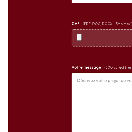
CV*
(PDF, DOC, DOCX - 5Mo max.
Votre message
(300 caractères